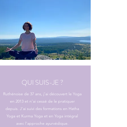
QUI SUIS-JE ?
Ruthénoise de 37 ans, j’ai découvert le Yoga
en 2013 et n’ai cessé de le pratiquer
depuis. J'ai suivi des formations en Hatha
Yoga et Kurma Yoga et en Yoga intégral
avec l'approche ayurvédique.